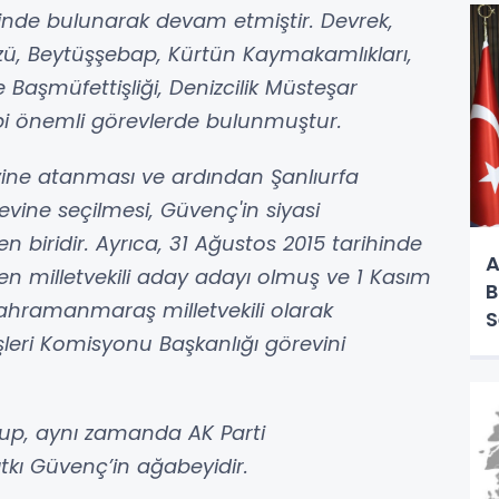
rinde bulunarak devam etmiştir. Devrek,
özü, Beytüşşebap, Kürtün Kaymakamlıkları,
 Başmüfettişliği, Denizcilik Müsteşar
gibi önemli görevlerde bulunmuştur.
revine atanması ve ardından Şanlıurfa
evine seçilmesi, Güvenç'in siyasi
 biridir. Ayrıca, 31 Ağustos 2015 tarihinde
A
den milletvekili aday adayı olmuş ve 1 Kasım
B
Kahramanmaraş milletvekili olarak
S
şleri Komisyonu Başkanlığı görevini
olup, aynı zamanda AK Parti
tkı Güvenç’in ağabeyidir.