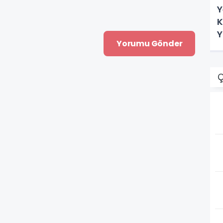
Y
K
Y
Ç