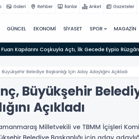
o
Galeri
Rehber
İlanlar
Anket
Gazeteler
GÜNCEL
EKONOMİ
SİYASET
SPOR
MAGAZİN
Fuarı Kapılarını Coşkuyla Açtı, İlk Gecede Eypio Rüzgârı
 Büyükşehir Belediye Başkanlığı İçin Aday Adaylığını Açıkladı
nç, Büyükşehir Beledi
ığını Açıkladı
amanmaraş Milletvekili ve TBMM İçişleri Kom
kşehir Belediye Başkanlığı için aday adaylığ