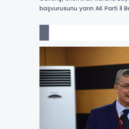
başvurusunu yarın AK Parti İl B