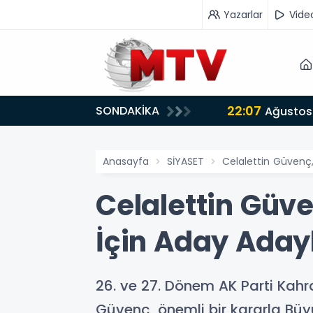
Yazarlar
Vide
22:07
SONDAKİKA
or
Ağustos 
Anasayfa
SİYASET
Celalettin Güvenç,
Celalettin Güve
İçin Aday Adayl
26. ve 27. Dönem AK Parti Kahr
Güvenç, önemli bir kararla Büyü