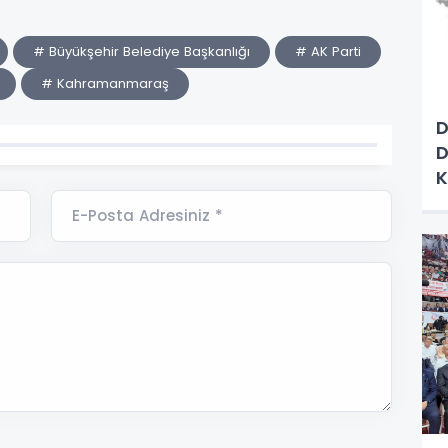
# Büyükşehir Belediye Başkanlığı
# AK Parti
# Kahramanmaraş
D
D
K
E-Posta Adresiniz *