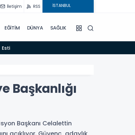
İletişim
RSS
EĞİTİM
DÜNYA
SAĞLIK
22:06
 Esti
Gelen
ye Başkanlığı
isyon Başkanı Celalettin
ını açıklıyor. Güvenç, adaylık