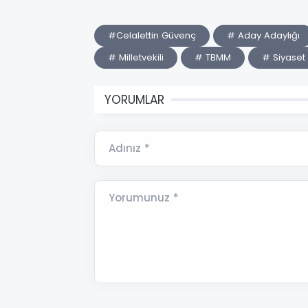
#Celalettin Güvenç
# Aday Adaylığı
# Milletvekili
# TBMM
# Siyaset
YORUMLAR
Adınız *
Yorumunuz *