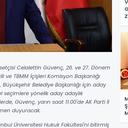
V
G
Z
tçisi Celalettin Güvenç, 26. ve 27. Dönem
li ve TBMM İçişleri Komisyon Başkanlığı
k, Büyükşehir Belediye Başkanlığı için aday
rel seçimlere yönelik aday adaylık
M
rde, Güvenç, yarın saat 11.00'de AK Parti İl
Ş
esmen duyuracak.
M
nbul Üniversitesi Hukuk Fakültesi'ni bitirmiş