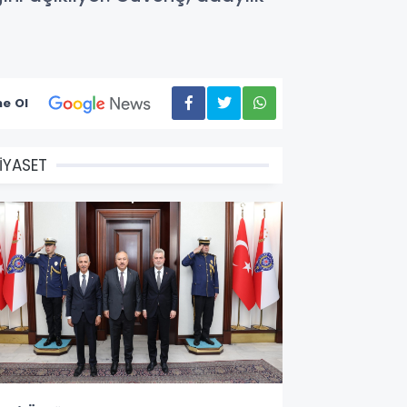
e Ol
İYASET