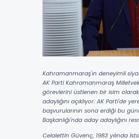
Kahramanmaraş'ın deneyimli siyase
AK Parti Kahramanmaraş Milletveki
görevlerini üstlenen bir isim olara
adaylığını açıklıyor. AK Parti'de ye
başvurularının sona erdiği bu günle
Başkanlığı'nda aday adaylığını r
Celalettin Güvenç, 1983 yılında İsta