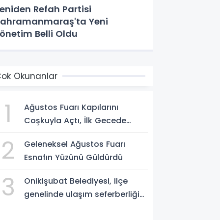
eniden Refah Partisi
ahramanmaraş'ta Yeni
önetim Belli Oldu
ok Okunanlar
1
Ağustos Fuarı Kapılarını
Coşkuyla Açtı, İlk Gecede
Eypio Rüzgârı Esti
2
Geleneksel Ağustos Fuarı
Esnafın Yüzünü Güldürdü
3
Onikişubat Belediyesi, ilçe
genelinde ulaşım seferberliğini
sürdürüyor