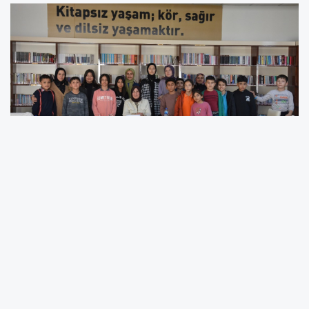
Kahramanmaraş Büyükşehir Belediyesi, şehrin
kültür sanat faaliyetlerine katkı sağlamak
amacıyla düzenlediği "Kütüphane Söyleşileri"
etkinliğiyle okurları, şehrin usta kalemleriyle bir
araya getiriyor. Bu anlamlı etkinlik, şehrin
kültürel hayatına değer katan bir platform