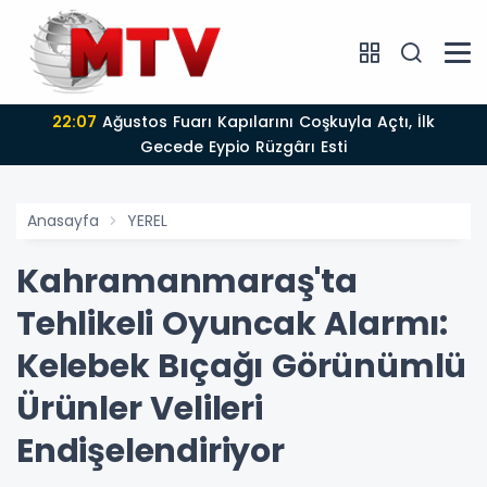
22:07
Ağustos Fuarı Kapılarını Coşkuyla Açtı, İlk
Gecede Eypio Rüzgârı Esti
Anasayfa
YEREL
Kahramanmaraş'ta
Tehlikeli Oyuncak Alarmı:
Kelebek Bıçağı Görünümlü
Ürünler Velileri
Endişelendiriyor