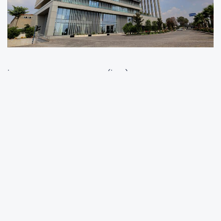
İstanbul Sanayi Odası (İSO) tarafından
açıklanan “Türkiye’nin 500 Büyük Sanayi
Kuruluşu - 2024” araştırma sonuçlarına göre,
Kipaş Holding bünyesindeki dört şirket listeye
girmeyi başardı. Holding, çok sektörlü üretim
gücü, sürdürülebilir büyüme vizyonu ve geniş
istihdam ağıyla Türk sanayisindeki güçlü
konumunu bir kez daha ortaya koydu.
Listeye giren Kipaş Holding şirketleri şu şekilde
sıralandı: