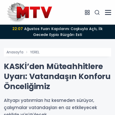
22:07
Ağustos Fuarı Kapılarını Coşkuyla Açtı, İlk
Gecede Eypio Rüzgârı Esti
Anasayfa
YEREL
KASKİ’den Müteahhitlere
Uyarı: Vatandaşın Konforu
Önceliğimiz
Altyapı yatırımları hız kesmeden sürüyor,
çalışmalar vatandaşları en az etkileyecek
şekilde yürütülecek.