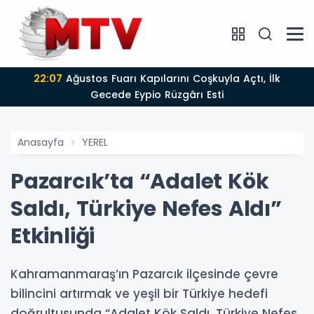
22:07
Ağustos Fuarı Kapılarını Coşkuyla Açtı, İlk
Gecede Eypio Rüzgârı Esti
Anasayfa
YEREL
Pazarcık’ta “Adalet Kök
Saldı, Türkiye Nefes Aldı”
Etkinliği
Kahramanmaraş’ın Pazarcık ilçesinde çevre
bilincini artırmak ve yeşil bir Türkiye hedefi
doğrultusunda “Adalet Kök Saldı, Türkiye Nefes