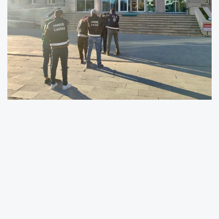
Edinilen bilgilere göre, Türkoğlu ilçesinde
Narkotik Suçlarla Mücadele Şube
Müdürlüğü ekipleri, Cumhuriyet Başsavcılığı
koordinesinde bir operasyon gerçekleştirdi
.
Yapılan çalışmalarda, uyuşturucu madde
ticareti yaptığı tespit edilen
M.C., N.K. ve O.Ö.
isimli şahıslar suçüstü yakalandı
.