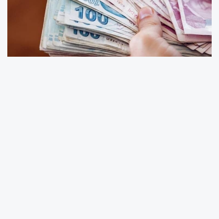
Türkiye’de uzun süredir kamuoyunun
gündeminde olan staj ve çıraklık sürelerinin
emekliliğe sayılması konusunda önemli bir
gelişme yaşandı. Hatay Milletvekili Nermin
Yıldırım Kara tarafından hazırlanan ve Türkiye
Büyük Millet Meclisi'ne (TBMM) sunulan kanun
teklifi ile, lise döneminde yapılan stajların ve
çıraklık çalışmalarının sigorta başlangıç tarihi
olarak kabul edilmesi hedefleniyor.