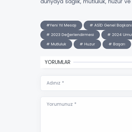
dünyaya sağlık, mutluluk, huzur ve 
#Yeni Yıl Mesajı
# ASİD Genel Başkanı
# 2023 Değerlendirmesi
# 2024 Umut
# Mutluluk
# Huzur
# Başarı
YORUMLAR
Adınız *
Yorumunuz *