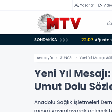
Yazarlar
Vide
22:07
SONDAKİKA
or
Ağustos 
Anasayfa
GÜNCEL
Yeni Yıl Mesajı: A
Yeni Yıl Mesajı
Umut Dolu Sözl
Anadolu Sağlık İşletmeleri Derne
mesaj yayımlayarak gelecek hed