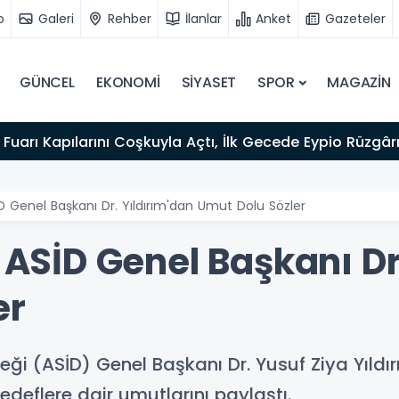
o
Galeri
Rehber
İlanlar
Anket
Gazeteler
GÜNCEL
EKONOMİ
SİYASET
SPOR
MAGAZİN
Fuarı Kapılarını Coşkuyla Açtı, İlk Gecede Eypio Rüzgârı
SİD Genel Başkanı Dr. Yıldırım'dan Umut Dolu Sözler
: ASİD Genel Başkanı Dr
er
ği (ASİD) Genel Başkanı Dr. Yusuf Ziya Yıldırım
eflere dair umutlarını paylaştı.