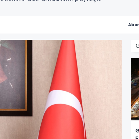
Abon
G
E