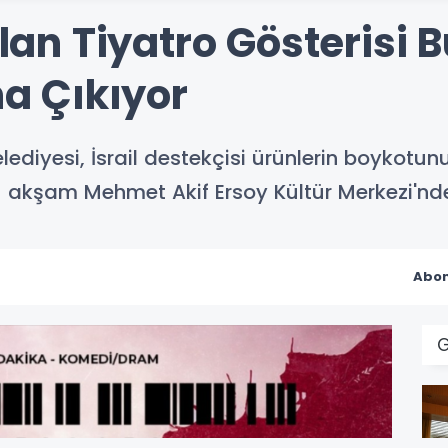
 Alan Tiyatro Gösterisi
na Çıkıyor
diyesi, İsrail destekçisi ürünlerin boykotun
i bu akşam Mehmet Akif Ersoy Kültür Merkezi'n
Abon