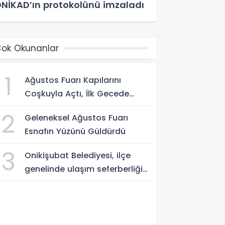
NİKAD’ın protokolünü imzaladı
ok Okunanlar
1
Ağustos Fuarı Kapılarını
Coşkuyla Açtı, İlk Gecede
Eypio Rüzgârı Esti
2
Geleneksel Ağustos Fuarı
Esnafın Yüzünü Güldürdü
3
Onikişubat Belediyesi, ilçe
genelinde ulaşım seferberliğini
sürdürüyor