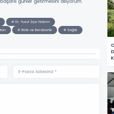
başarılı günler getirmesini diliyorum."
# Dr. Yusuf Ziya Yıldırım
ları
# Birlik ve Beraberlik
# Sağlık
O
D
K
E-Posta Adresiniz *