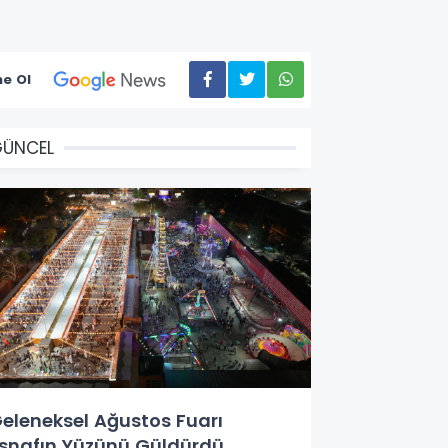
e Ol
GÜNCEL
eleneksel Ağustos Fuarı
snafın Yüzünü Güldürdü