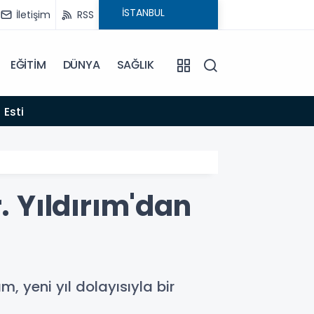
İletişim
RSS
EĞİTİM
DÜNYA
SAĞLIK
22:06
 Esti
Gelen
. Yıldırım'dan
, yeni yıl dolayısıyla bir