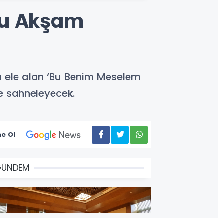
 Bu Akşam
u ele alan ‘Bu Benim Meselem
de sahneleyecek.
e Ol
GÜNDEM