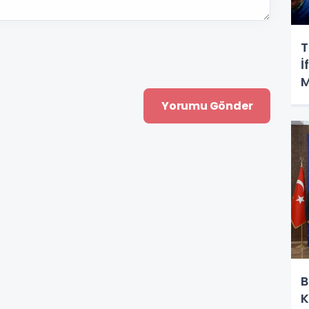
T
İ
M
B
K