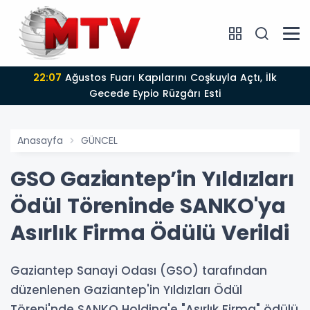
22:07
Ağustos Fuarı Kapılarını Coşkuyla Açtı, İlk
Gecede Eypio Rüzgârı Esti
Anasayfa
GÜNCEL
GSO Gaziantep’in Yıldızları
Ödül Töreninde SANKO'ya
Asırlık Firma Ödülü Verildi
Gaziantep Sanayi Odası (GSO) tarafından
düzenlenen Gaziantep'in Yıldızları Ödül
Töreni'nde SANKO Holding'e "Asırlık Firma" ödülü