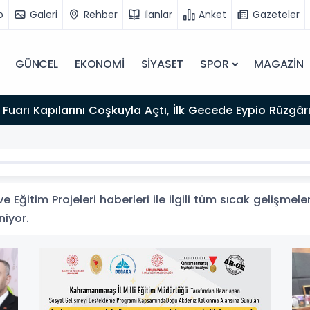
o
Galeri
Rehber
İlanlar
Anket
Gazeteler
GÜNCEL
EKONOMİ
SİYASET
SPOR
MAGAZİN
Fuarı Kapılarını Coşkuyla Açtı, İlk Gecede Eypio Rüzgârı
e Eğitim Projeleri haberleri ile ilgili tüm sıcak gelişmel
niyor.