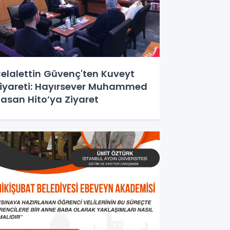
elalettin Güvenç'ten Kuveyt
iyareti: Hayırsever Muhammed
asan Hito’ya Ziyaret