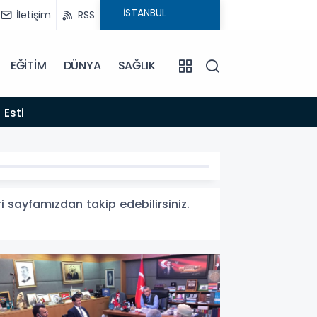
İletişim
RSS
EĞİTİM
DÜNYA
SAĞLIK
22:06
 Esti
Gelen
eri sayfamızdan takip edebilirsiniz.