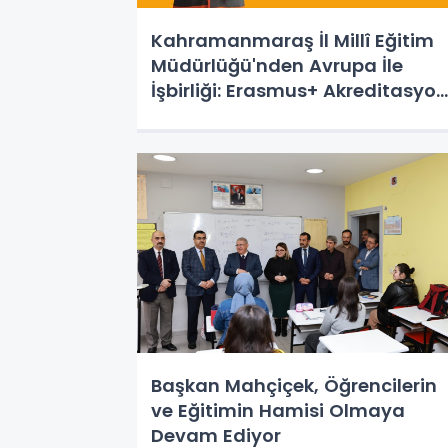
Kahramanmaraş İl Millî Eğitim
Müdürlüğü'nden Avrupa İle
İşbirliği: Erasmus+ Akreditasyon
Projesi
Başkan Mahçiçek, Öğrencilerin
ve Eğitimin Hamisi Olmaya
Devam Ediyor