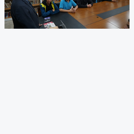
Kahramanmaraş Büyükşehir Belediyesi
tarafından organize edilen Kütüphane
Söyleşileri, şehrin kültürel yaşamına katkı
sunmaya devam ediyor. Necip Fazıl Kısakürek
Halk Kütüphanesi’nde gerçekleşen bu haftaki
etkinliğin konuğu Eğitimci-Yazar Hacı Parlak
oldu.
“Gençliğin Sorunları ve Çözüm Önerileri”
başlıklı konuşmasıyla gençlerin karşı karşıya
kaldığı dijital bağımlılık, aidiyet eksikliği ve