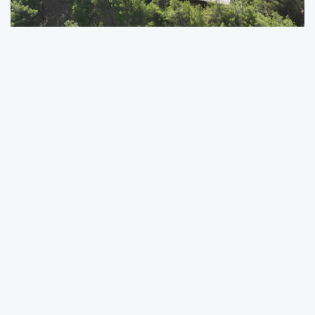
Çamlıca Restoran ve Sosyal Tesis,
Kahramanmaraş Büyükşehir Belediyesi
tarafından Pınarbaşı bölgesinde hayata
geçirilen bir proje olarak hızla ilerliyor.
Şehirdeki en gözde mekanlar arasında yer
alması beklenen bu tesiste, yeme içme
alanları ve sosyal donatılar, misafirlerine
unutulmaz bir deneyim sunmak için bir araya
getiriliyor.
Kahramanmaraş Büyükşehir Belediyesi, "Yeni
Kahramanmaraş" vizyonu doğrultusunda
faaliyetlerine devam ederken, aynı zamanda 6