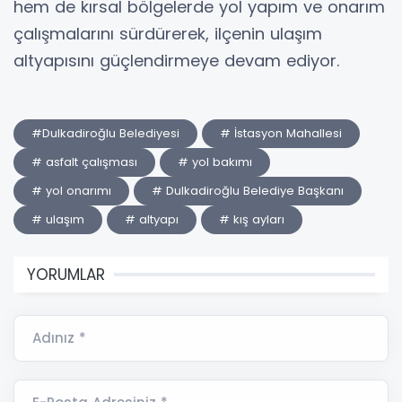
hem de kırsal bölgelerde yol yapım ve onarım
çalışmalarını sürdürerek, ilçenin ulaşım
altyapısını güçlendirmeye devam ediyor.
#Dulkadiroğlu Belediyesi
# İstasyon Mahallesi
# asfalt çalışması
# yol bakımı
# yol onarımı
# Dulkadiroğlu Belediye Başkanı
# ulaşım
# altyapı
# kış ayları
YORUMLAR
Adınız *