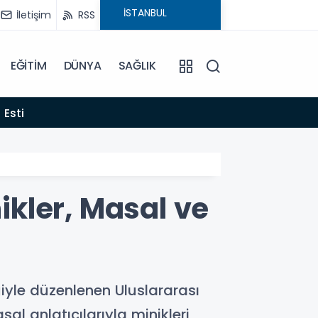
İletişim
RSS
EĞİTİM
DÜNYA
SAĞLIK
22:06
 Esti
Gelen
kler, Masal ve
ğiyle düzenlenen Uluslararası
al anlatıcılarıyla minikleri