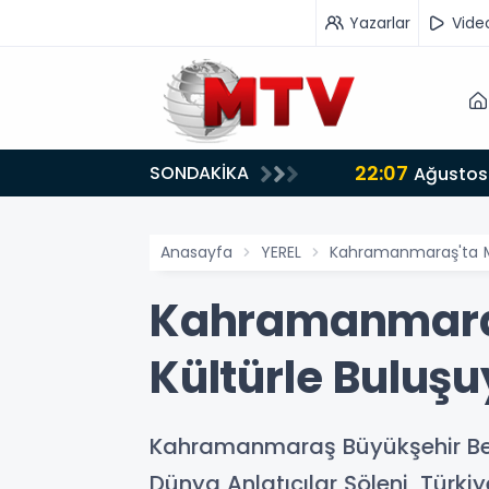
Yazarlar
Vide
22:07
SONDAKİKA
or
Ağustos 
Anasayfa
YEREL
Kahramanmaraş'ta Mas
Kahramanmaraş'
Kültürle Buluşu
Kahramanmaraş Büyükşehir Beledi
Dünya Anlatıcılar Şöleni, Türki