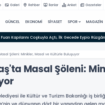
o
Galeri
Rehber
İlanlar
Anket
Gazeteler
GÜNCEL
EKONOMİ
SİYASET
SPOR
MAGAZİN
Fuarı Kapılarını Coşkuyla Açtı, İlk Gecede Eypio Rüzgârı
al Şöleni: Minikler, Masal ve Kültürle Buluşuyor
ta Masal Şöleni: Mini
yor
yesi ile Kültür ve Turizm Bakanlığı iş birli
ye’nin ve dünyanın dört bir yanından gelen mas