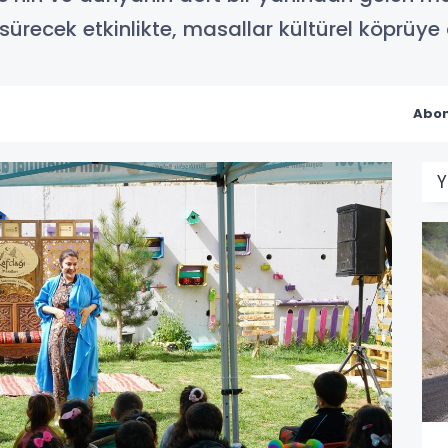
sürecek etkinlikte, masallar kültürel köprüy
Abon
Y