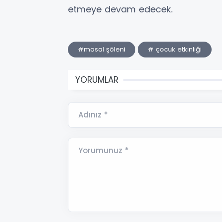
etmeye devam edecek.
#masal şöleni
# çocuk etkinliği
YORUMLAR
Adınız *
Yorumunuz *