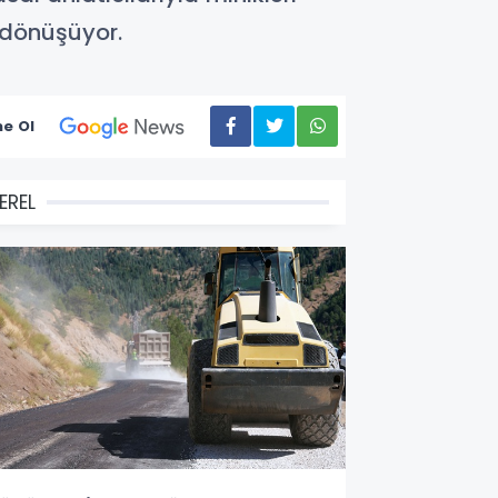
e dönüşüyor.
e Ol
EREL