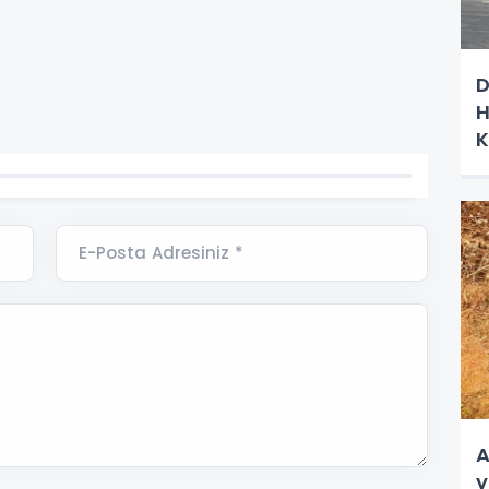
D
H
K
E-Posta Adresiniz *
A
y