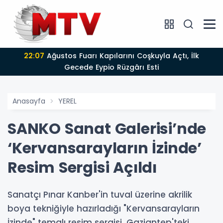
22:07
Ağustos Fuarı Kapılarını Coşkuyla Açtı, İlk
Gecede Eypio Rüzgârı Esti
Anasayfa
YEREL
SANKO Sanat Galerisi’nde
‘Kervansarayların İzinde’
Resim Sergisi Açıldı
Sanatçı Pınar Kanber'in tuval üzerine akrilik
boya tekniğiyle hazırladığı "Kervansarayların
İzinde" temalı resim sergisi, Gaziantep'teki