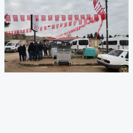
Şehitlerden Piyade Sözleşmeli Er Müslüm
Özdemir'in ailesi, Pençe-Kilit Harekatı
bölgesine yapılan saldırıda hayatını kaybeden
oğullarının şehadet haberini alırken, ailenin