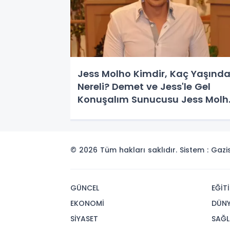
Jess Molho Kimdir, Kaç Yaşında
Nereli? Demet ve Jess'le Gel
Konuşalım Sunucusu Jess Molh
Hangi Dizilerde Oynadı
© 2026 Tüm hakları saklıdır. Sistem : Gaz
GÜNCEL
EĞİT
EKONOMİ
DÜN
SİYASET
SAĞL