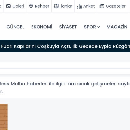
o
Galeri
Rehber
İlanlar
Anket
Gazeteler
GÜNCEL
EKONOMİ
SİYASET
SPOR
MAGAZİN
Fuarı Kapılarını Coşkuyla Açtı, İlk Gecede Eypio Rüzgârı
ss Molho haberleri ile ilgili tüm sıcak gelişmeleri sayf
r.