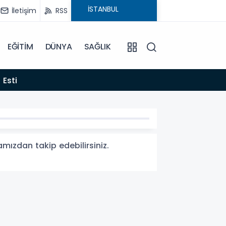
İletişim
RSS
EĞİTİM
DÜNYA
SAĞLIK
22:06
 Esti
Gelen
amızdan takip edebilirsiniz.