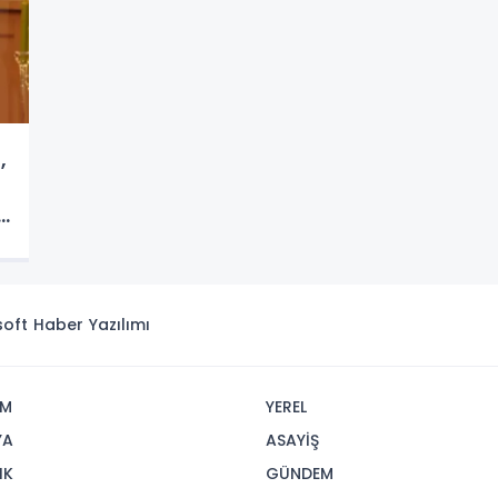
,
o
isoft
Haber Yazılımı
İM
YEREL
YA
ASAYİŞ
IK
GÜNDEM