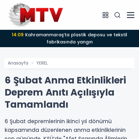
14:09
Kahramanmaraş’ta plastik deposu ve tekstil
fabrikasında yangın
Anasayfa
YEREL
6 Şubat Anma Etkinlikleri
Deprem Anıtı Açılışıyla
Tamamlandı
6 Şubat depremlerinin ikinci yıl dönümü
kapsamında düzenlenen anma etkinliklerinin
son gününde, KSÜ’de "Afet Sırasında Âlimlerin