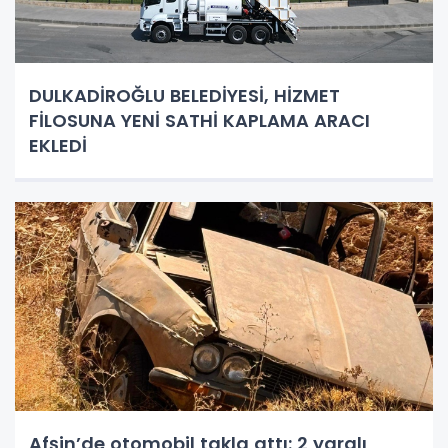
DULKADİROĞLU BELEDİYESİ, HİZMET
FİLOSUNA YENİ SATHİ KAPLAMA ARACI
EKLEDİ
Afşin’de otomobil takla attı: 2 yaralı