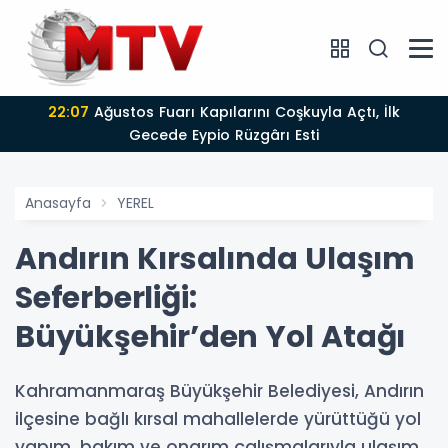
22:07
Ağustos Fuarı Kapılarını Coşkuyla Açtı, İlk
Gecede Eypio Rüzgârı Esti
Anasayfa
YEREL
Andırın Kırsalında Ulaşım
Seferberliği:
Büyükşehir’den Yol Atağı
Kahramanmaraş Büyükşehir Belediyesi, Andırın
ilçesine bağlı kırsal mahallelerde yürüttüğü yol
yapım, bakım ve onarım çalışmalarıyla ulaşım