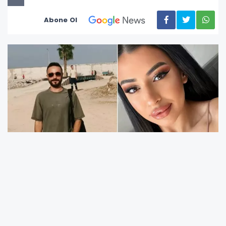
Abone Ol
Adana’nın Çukurova ilçesi Mahfesığmaz