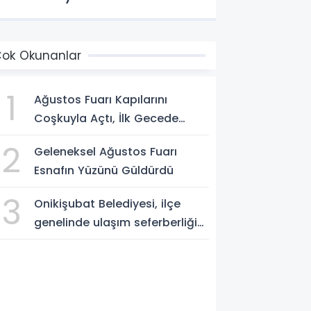
ok Okunanlar
1
Ağustos Fuarı Kapılarını
Coşkuyla Açtı, İlk Gecede
Eypio Rüzgârı Esti
2
Geleneksel Ağustos Fuarı
Esnafın Yüzünü Güldürdü
3
Onikişubat Belediyesi, ilçe
genelinde ulaşım seferberliğini
sürdürüyor