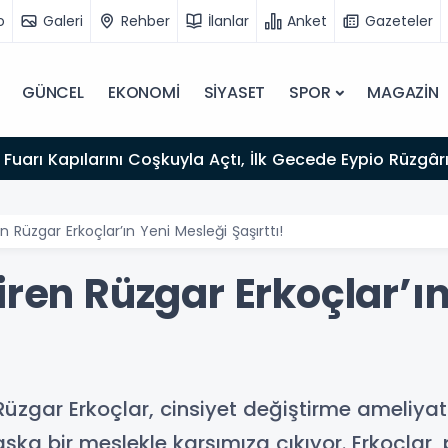
o
Galeri
Rehber
İlanlar
Anket
Gazeteler
GÜNCEL
EKONOMİ
SİYASET
SPOR
MAGAZİN
Fuarı Kapılarını Coşkuyla Açtı, İlk Gecede Eypio Rüzgârı
n Rüzgar Erkoçlar’ın Yeni Mesleği Şaşırttı!
iren Rüzgar Erkoçlar’ı
üzgar Erkoçlar, cinsiyet değiştirme ameliya
ka bir meslekle karşımıza çıkıyor. Erkoçlar,