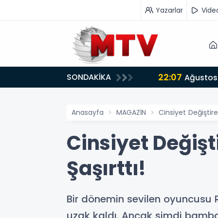
Yazarlar
Vide
22:07
SONDAKİKA
or
Ağustos 
Anasayfa
MAGAZİN
Cinsiyet Değiştire
Cinsiyet Değişt
Şaşırttı!
Bir dönemin sevilen oyuncusu R
uzak kaldı. Ancak şimdi bambaş