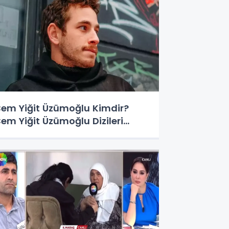
em Yiğit Üzümoğlu Kimdir?
em Yiğit Üzümoğlu Dizileri...