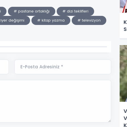
i
# pastane ortaklığı
# dizi teklifleri
iyer değişimi
# kitap yazma
# televizyon
K
S
E-Posta Adresiniz *
V
V
K