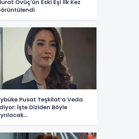
urat Övüç’ün Eski Eşi İlk Kez
örüntülendi
ybüke Pusat Teşkilat’a Veda
diyor: İşte Diziden Böyle
yrılacak...