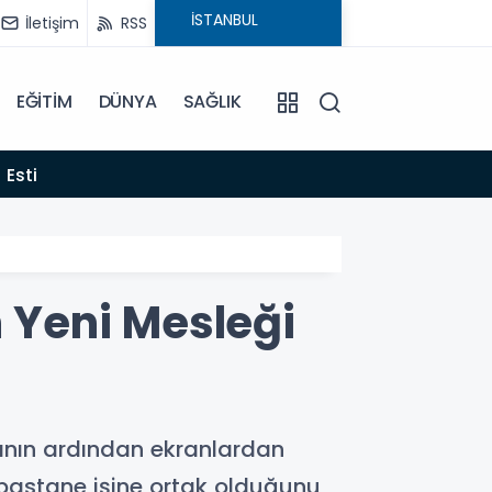
İletişim
RSS
EĞİTİM
DÜNYA
SAĞLIK
22:06
 Esti
Gelen
n Yeni Mesleği
tının ardından ekranlardan
 pastane işine ortak olduğunu