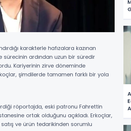
M
G
dırdığı karakterle hafızalara kazınan
e sürecinin ardından uzun bir süredir
rdu. Kariyerinin zirve döneminde
koçlar, şimdilerde tamamen farklı bir yola
A
E
diği röportajda, eski patronu Fahrettin
A
astanesine ortak olduğunu açıkladı. Erkoçlar,
satış ve ürün tedarikinden sorumlu