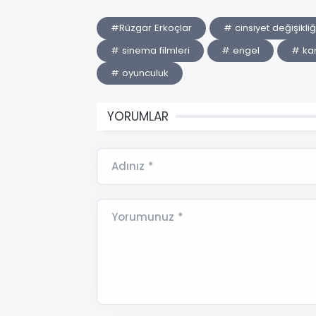
#Rüzgar Erkoçlar
# cinsiyet değişikliğ
# sinema filmleri
# engel
# kar
# oyunculuk
YORUMLAR
Adınız *
Yorumunuz *