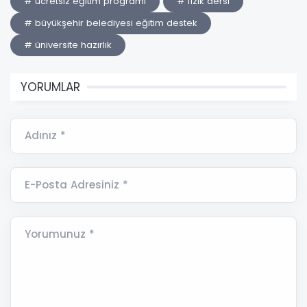
# ücretsiz eğitim programı
# fizik dersi
# büyükşehir belediyesi eğitim destek
# üniversite hazırlık
YORUMLAR
Adınız *
E-Posta Adresiniz *
Yorumunuz *