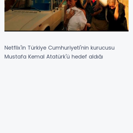
Netflix'in Türkiye Cumhuriyeti'nin kurucusu
Mustafa Kemal Atatürk'ü hedef aldığı
iddialarıyla gündeme gelmesi yeni bir tartışma
yaratmadı. Ancak, dijital platformun son
olarak Kıbrıs Türkü kardeşlerimizin aziz
hatıralarına saygısızlık içeren dizisi büyük
tepkilere yol açtı.
"FAMAGUSTA" DİZİSİNE TEPKİLER
Netflix'te yayınlanacak olan "Famagusta" isimli