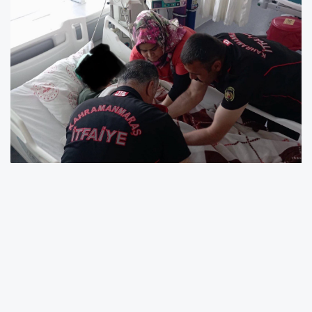
Kahramanmaraş’ın Elbistan ilçesinde yaşanan
olayda, Elbistan Devlet Hastanesi’nde tedavi
altında bulunan yaşlı bir kadının parmağındaki
yüzük, parmağın şişmesi nedeniyle
çıkarılamayınca sağlık personeli durumu