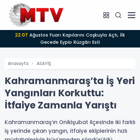
22:07
Ağustos Fuarı Kapılarını Coşkuyla Açtı, İlk
Gecede Eypio Rüzgârı Esti
Anasayfa
ASAYİŞ
Kahramanmaraş’ta İş Yeri
Yangınları Korkuttu:
İtfaiye Zamanla Yarıştı
Kahramanmaraş’ın Onikişubat ilçesinde iki farklı
iş yerinde çıkan yangın, itfaiye ekiplerinin hızlı
müdahalesiyle büyümeden söndürüldü.