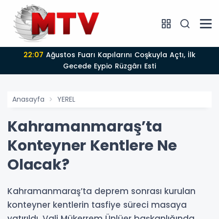
22:07
Ağustos Fuarı Kapılarını Coşkuyla Açtı, İlk
Gecede Eypio Rüzgârı Esti
Anasayfa
YEREL
Kahramanmaraş’ta
Konteyner Kentlere Ne
Olacak?
Kahramanmaraş’ta deprem sonrası kurulan
konteyner kentlerin tasfiye süreci masaya
yatırıldı. Vali Mükerrem Ünlüer başkanlığında