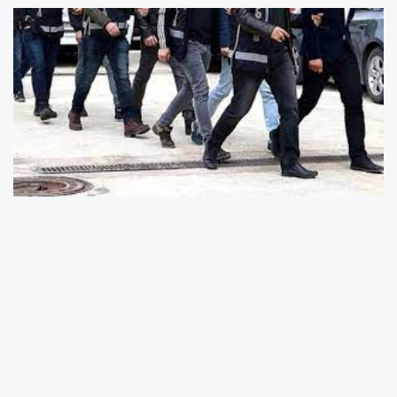
İçişleri Bakanı Ali Yerlikaya, sosyal medya
üzerinden yaptığı açıklamada, Cumhuriyet
Başsavcılıklarının talimatlarıyla Emniyet Genel
Müdürlüğü KOM Başkanlığı koordinasyonunda
49 ilde gerçekleştirilen “mali suç
operasyonlarının” başarıyla sonuçlandığını