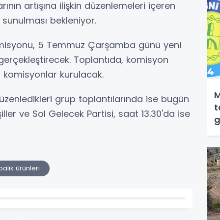
ın artışına ilişkin düzenlemeleri içeren
a sunulması bekleniyor.
omisyonu, 5 Temmuz Çarşamba günü yeni
gerçekleştirecek. Toplantıda, komisyon
t komisyonlar kurulacak.
M
düzenledikleri grup toplantılarında ise bugün
t
ller ve Sol Gelecek Partisi, saat 13.30'da ise
alık ürünleri