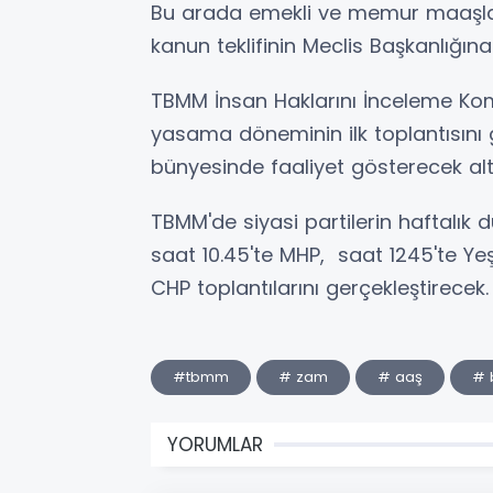
Bu arada emekli ve memur maaşların
kanun teklifinin Meclis Başkanlığın
TBMM İnsan Haklarını İnceleme K
yasama döneminin ilk toplantısını 
bünyesinde faaliyet gösterecek al
TBMM'de siyasi partilerin haftalık 
saat 10.45'te MHP, saat 1245'te Yeşi
CHP toplantılarını gerçekleştirecek.
#tbmm
# zam
# aaş
# b
YORUMLAR