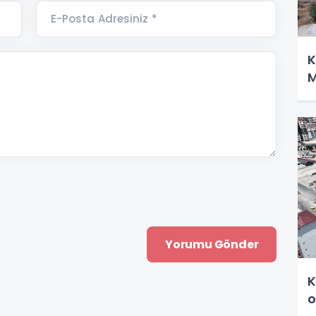
E-Posta Adresiniz *
K
M
K
o