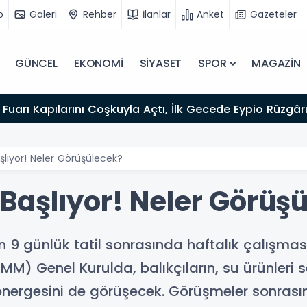
o
Galeri
Rehber
İlanlar
Anket
Gazeteler
GÜNCEL
EKONOMİ
SİYASET
SPOR
MAGAZİN
Fuarı Kapılarını Coşkuyla Açtı, İlk Gecede Eypio Rüzgârı
lıyor! Neler Görüşülecek?
aşlıyor! Neler Görüş
an 9 günlük tatil sonrasında haftalık çalışm
BMM) Genel Kurulda, balıkçıların, su ürünleri
önergesini de görüşecek. Görüşmeler sonrasınd