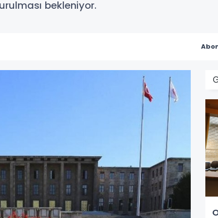
urulması bekleniyor.
Abon
O