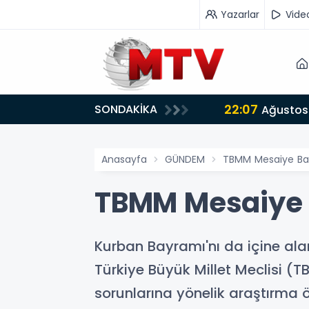
Yazarlar
Vide
22:07
SONDAKİKA
or
Ağustos 
Anasayfa
GÜNDEM
TBMM Mesaiye Baş
TBMM Mesaiye B
Kurban Bayramı'nı da içine al
Türkiye Büyük Millet Meclisi (T
sorunlarına yönelik araştırma 