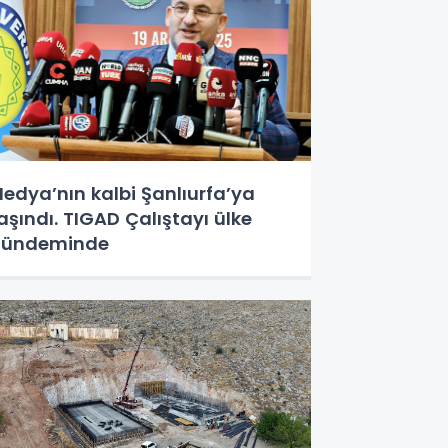
edya’nın kalbi Şanlıurfa’ya
aşındı. TIGAD Çalıştayı ülke
gündeminde