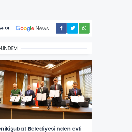
e Ol
GÜNDEM
nikişubat Belediyesi'nden evli