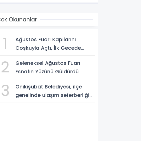
ok Okunanlar
1
Ağustos Fuarı Kapılarını
Coşkuyla Açtı, İlk Gecede
Eypio Rüzgârı Esti
2
Geleneksel Ağustos Fuarı
Esnafın Yüzünü Güldürdü
3
Onikişubat Belediyesi, ilçe
genelinde ulaşım seferberliğini
sürdürüyor