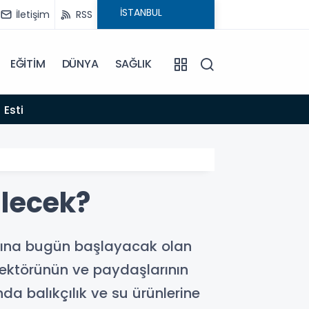
İletişim
RSS
EĞİTİM
DÜNYA
SAĞLIK
22:06
 Esti
Gelen
ülecek?
asına bugün başlayacak olan
 sektörünün ve paydaşlarının
a balıkçılık ve su ürünlerine