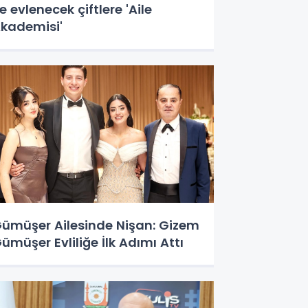
e evlenecek çiftlere 'Aile
kademisi'
ümüşer Ailesinde Nişan: Gizem
ümüşer Evliliğe İlk Adımı Attı