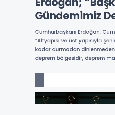
Erdoğan; “Başk
Gündemimiz De
Cumhurbaşkanı Erdoğan, Cumhur
“Altyapısı ve üst yapısıyla şeh
kadar durmadan dinlenmeden 
deprem bölgesidir, deprem mağdu