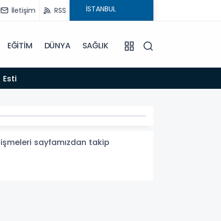
İletişim
RSS
EĞİTİM
DÜNYA
SAĞLIK
22:06
 Esti
Gelen
elişmeleri sayfamızdan takip