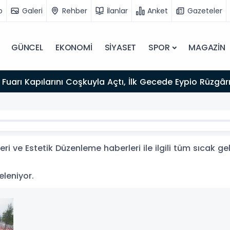
o
Galeri
Rehber
İlanlar
Anket
Gazeteler
GÜNCEL
EKONOMİ
SİYASET
SPOR
MAGAZİN
Fuarı Kapılarını Coşkuyla Açtı, İlk Gecede Eypio Rüzgârı
i ve Estetik Düzenleme haberleri ile ilgili tüm sıcak g
eleniyor.