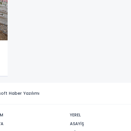
isoft
Haber Yazılımı
İM
YEREL
YA
ASAYİŞ