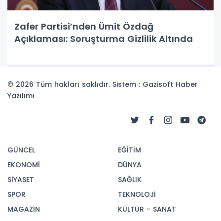
Zafer Partisi’nden Ümit Özdağ
Açıklaması: Soruşturma Gizlilik Altında
© 2026 Tüm hakları saklıdır. Sistem : Gazisoft
Haber
Yazılımı
GÜNCEL
EĞİTİM
EKONOMİ
DÜNYA
SİYASET
SAĞLIK
SPOR
TEKNOLOJİ
MAGAZİN
KÜLTÜR - SANAT