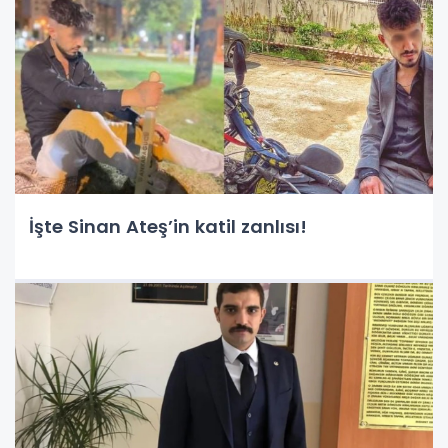
İşte Sinan Ateş’in katil zanlısı!