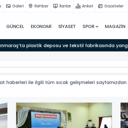
o
Galeri
Rehber
İlanlar
Anket
Gazeteler
GÜNCEL
EKONOMİ
SİYASET
SPOR
MAGAZİN
maraş’ta plastik deposu ve tekstil fabrikasında yang
t haberleri ile ilgili tüm sıcak gelişmeleri sayfamızdan t