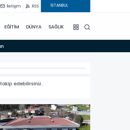
İletişim
RSS
EĞİTİM
DÜNYA
SAĞLIK
18:48
ın
Büyük
akip edebilirsiniz.