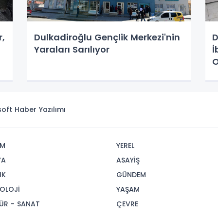
r,
Dulkadiroğlu Gençlik Merkezi'nin
D
Yaraları Sarılıyor
İ
O
isoft
Haber Yazılımı
İM
YEREL
YA
ASAYİŞ
IK
GÜNDEM
OLOJİ
YAŞAM
ÜR - SANAT
ÇEVRE