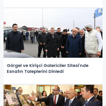
Görgel ve Kirişci Galericiler Sitesi'nde
Esnafın Taleplerini Dinledi